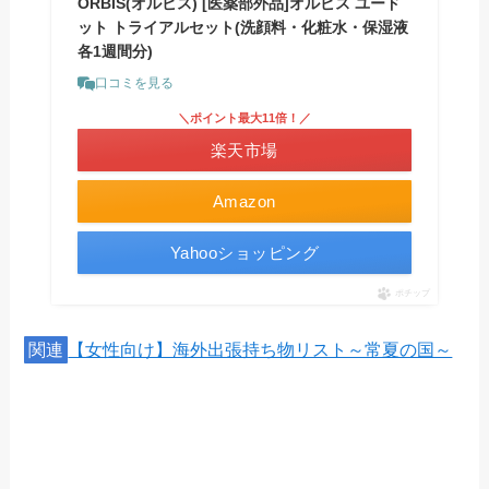
ORBIS(オルビス) [医薬部外品]オルビス ユード
ット トライアルセット(洗顔料・化粧水・保湿液
各1週間分)
口コミを見る
＼ポイント最大11倍！／
楽天市場
Amazon
Yahooショッピング
ポチップ
関連
【女性向け】海外出張持ち物リスト～常夏の国～