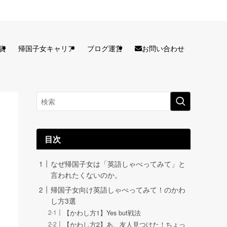
お問い合わせ
資
帰国子女キャリア
ブログ運営
目次
なぜ帰国子女は「英語しゃべってみて」と
言われたくないのか。
帰国子女向け英語しゃべってみて！のかわ
し方3選
【かわし方1】Yes but戦法
【かわし方2】あ、友人見つけた！ちょっ