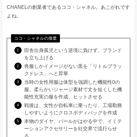
CHANELの創業者であるココ・シャネル。あこがれです
よね。
ココ・シャネルの偉業
田舎出身孤児という逆境に負けず、ブランド
を立ち上げる
喪服しかイメージがない黒を「リトルブラッ
クドレス」へと昇華
当時の女性用服は体型を強調した機能性0の
服。柔らかいジャージ素材で丈を短くした機
能性充実の服を作成、ヒットさせる
戦後は、女性が自転車に乗ったり、工場勤務
しやすいようにクロスボディバッグを作成
本物のダイヤ、パールがはやる中で、イミテ
ーションアクセサリーを社交界で流行らせ
る。