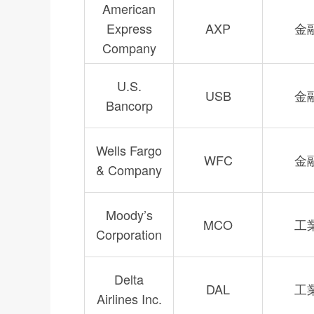
American
Express
AXP
金
Company
U.S.
USB
金
Bancorp
Wells Fargo
WFC
金
& Company
Moody’s
MCO
工
Corporation
Delta
DAL
工
Airlines Inc.